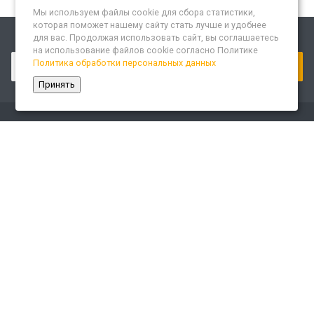
Мы используем файлы cookie для сбора статистики,
которая поможет нашему сайту стать лучше и удобнее
для вас. Продолжая использовать сайт, вы соглашаетесь
Подписывайтесь на новости и акции:
на использование файлов cookie согласно Политике
Политика обработки персональных данных
Принять
Компания
О компании
Сайт «Леспром.ИТ»
История
Статусы
Система менеджмента качества
Партнеры
Сотрудники
Карьера