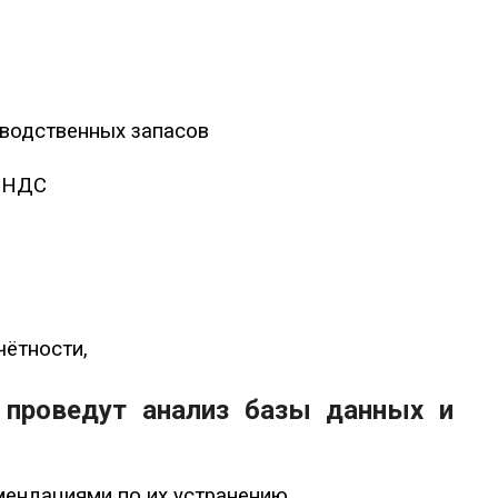
зводственных запасов
о НДС
чётности,
проведут анализ базы данных и
мендациями по их устранению