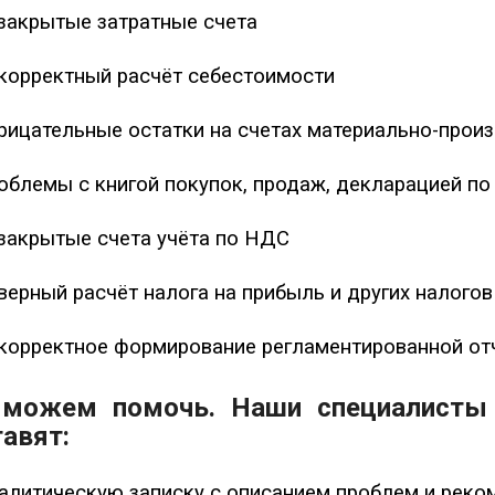
закрытые затратные счета
корректный расчёт себестоимости
рицательные остатки на счетах материально-прои
облемы с книгой покупок, продаж, декларацией п
закрытые счета учёта по НДС
верный расчёт налога на прибыль и других налогов
корректное формирование регламентированной от
можем помочь. Наши специалисты 
авят:
алитическую записку с описанием проблем и реко