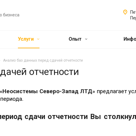
Пе
о бизнеса
Пе
Услуги
Опыт
Инф
Анализ баз данных перед сдачей отчетности
дачей отчетности
«Неосистемы Северо-Запад ЛТД»
предлагает ус
 периода.
период сдачи отчетности Вы столкнул