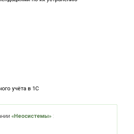
ого учёта в 1С
ании
«Неосистемы»
: