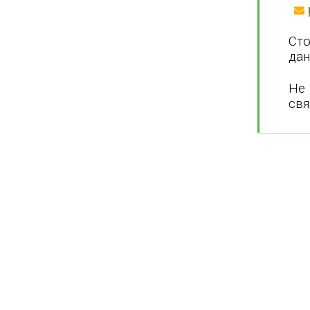
Сто
дан
Не
свя