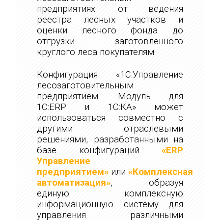
предприятиях: от ведения
реестра лесных участков и
оценки лесного фонда до
отгрузки заготовленного
круглого леса покупателям.
Конфигурация «1С:Управление
лесозаготовительным
предприятием. Модуль для
1С:ERP и 1С:КА» может
использоваться совместно с
другими отраслевыми
решениями, разработанными на
базе конфигураций
«ERP
Управление
предприятием»
или
«Комплексная
автоматизация»
, образуя
единую комплексную
информационную систему для
управления различными