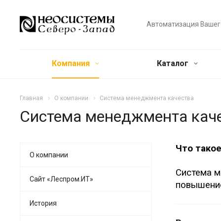
Автоматизация Вашег
Компания
Каталог
Главная
О компании
Система менеджмента качества
Система менеджмента кач
Что тако
О компании
Система м
Сайт «Леспром.ИТ»
повышение
История