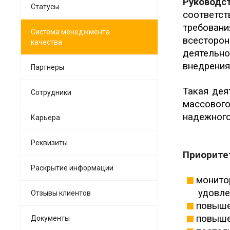
Руковод
Статусы
соответс
требовани
Система менеджмента
всесторо
качества
деятельн
внедрения
Партнеры
Такая дея
Сотрудники
массовог
надежного
Карьера
Реквизиты
Приорите
Раскрытие информации
монито
удовле
Отзывы клиентов
повыше
повыше
Документы