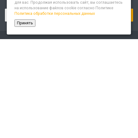
для вас. Продолжая использовать сайт, вы соглашаетесь
Подписывайтесь на новости и акции:
на использование файлов cookie согласно Политике
Политика обработки персональных данных
Принять
Компания
О компании
Сайт «Леспром.ИТ»
История
Статусы
Система менеджмента качества
Партнеры
Сотрудники
Карьера
Реквизиты
Раскрытие информации