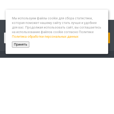
Мы используем файлы cookie для сбора статистики,
которая поможет нашему сайту стать лучше и удобнее
для вас. Продолжая использовать сайт, вы соглашаетесь
Подписывайтесь на новости и акции:
на использование файлов cookie согласно Политике
Политика обработки персональных данных
Принять
Компания
О компании
Сайт «Леспром.ИТ»
История
Статусы
Система менеджмента качества
Партнеры