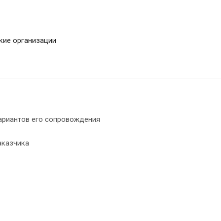
кие организации
вариантов его сопровождения
аказчика