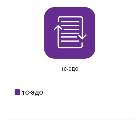
контролирующие органы прямо из
программ «1С», а также поддержка
других видов электронного
документооборота.
1С-ЭДО
1С-ЭДО
Обмен счетами-фактурами и другими
юридически значимыми документами с
поставщиками, покупателями и прочими