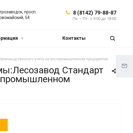
трозаводск, просп.
8 (8142) 79-88-87
рвомайский, 54
Пн. – Пт.: с 9:00 до 18:00
ормация
Контакты
 производственного учета на лесопромышленном предприятии.
мы:Лесозавод Стандарт
есопромышленном