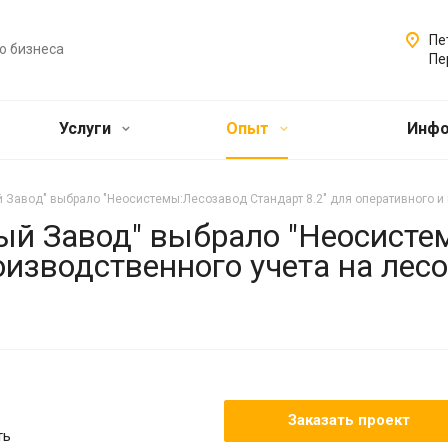
Пе
о бизнеса
Пе
Услуги
Опыт
Инф
 Завод" выбрало "Неосистемы:Лесозавод Стандарт 8.2" для оперативного и
ый Завод" выбрало "Неосисте
роизводственного учета на л
Заказать проект
ть