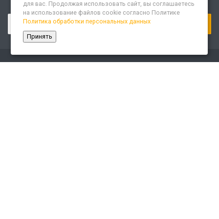
для вас. Продолжая использовать сайт, вы соглашаетесь
Подписывайтесь на новости и акции:
на использование файлов cookie согласно Политике
Политика обработки персональных данных
Принять
Компания
О компании
Сайт «Леспром.ИТ»
История
Статусы
Система менеджмента качества
Партнеры
Сотрудники
Карьера
Реквизиты
Раскрытие информации