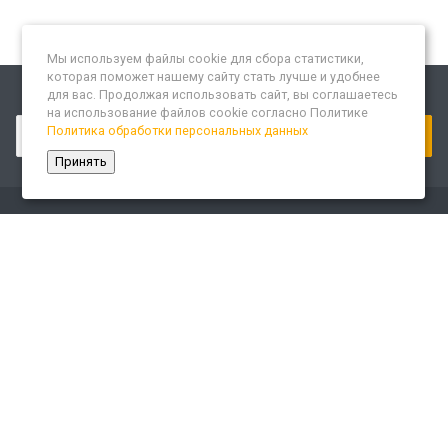
Мы используем файлы cookie для сбора статистики,
которая поможет нашему сайту стать лучше и удобнее
для вас. Продолжая использовать сайт, вы соглашаетесь
Подписывайтесь на новости и акции:
на использование файлов cookie согласно Политике
Политика обработки персональных данных
Принять
Компания
О компании
Сайт «Леспром.ИТ»
История
Статусы
Система менеджмента качества
Партнеры
Сотрудники