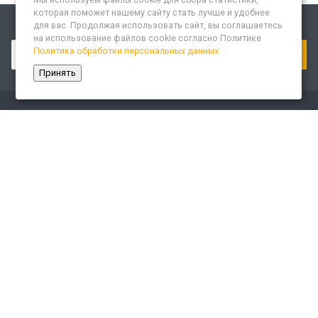
которая поможет нашему сайту стать лучше и удобнее
для вас. Продолжая использовать сайт, вы соглашаетесь
Подписывайтесь на новости и акции:
на использование файлов cookie согласно Политике
Политика обработки персональных данных
Принять
Компания
О компании
Сайт «Леспром.ИТ»
История
Статусы
Система менеджмента качества
Партнеры
Сотрудники
Карьера
Реквизиты