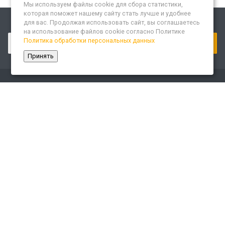
Мы используем файлы cookie для сбора статистики,
которая поможет нашему сайту стать лучше и удобнее
для вас. Продолжая использовать сайт, вы соглашаетесь
Подписывайтесь на новости и акции:
на использование файлов cookie согласно Политике
Политика обработки персональных данных
Принять
Компания
О компании
Сайт «Леспром.ИТ»
История
Статусы
Система менеджмента качества
Партнеры
Сотрудники
Карьера