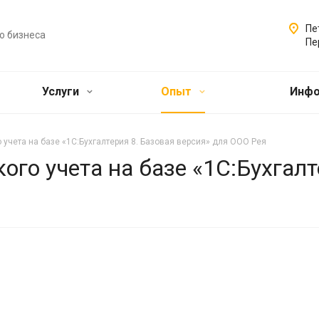
Пе
о бизнеса
Пе
Услуги
Опыт
Инф
 учета на базе «1С:Бухгалтерия 8. Базовая версия» для ООО Рея
ого учета на базе «1С:Бухгалт