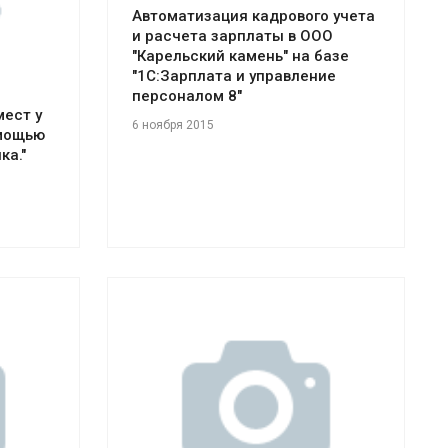
Автоматизация кадрового учета
и расчета зарплаты в ООО
"Карельский камень" на базе
"1С:Зарплата и управление
персоналом 8"
ест у
6 ноября 2015
омощью
ка."
Смотреть проект