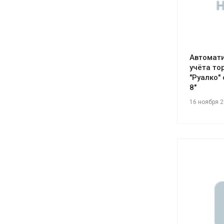
Автомати
учёта то
"Руалко"
8"
16 ноября 
См