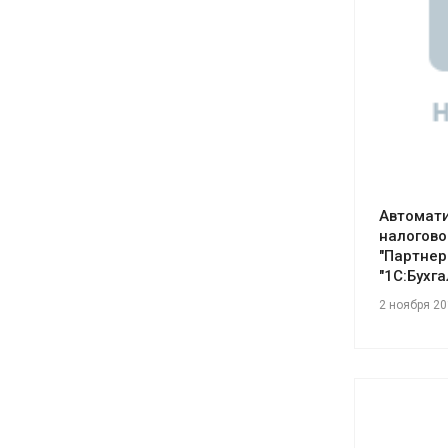
См
Автомати
налогово
"Партнер
"1С:Бухг
2 ноября 2