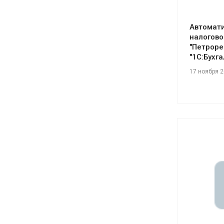
Автомати
налогово
"Петроре
"1С:Бухг
17 ноября 
См