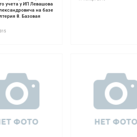
го учета у ИП Левашова
лександровича на базе
алтерия 8. Базовая
2015
отреть проект
Смотреть проект