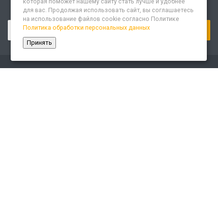
которая поможет нашему сайту стать лучше и удобнее
для вас. Продолжая использовать сайт, вы соглашаетесь
Подписывайтесь на новости и акции:
на использование файлов cookie согласно Политике
Политика обработки персональных данных
Принять
Компания
О компании
Сайт «Леспром.ИТ»
История
Статусы
Система менеджмента качества
Партнеры
Сотрудники
Карьера
Реквизиты