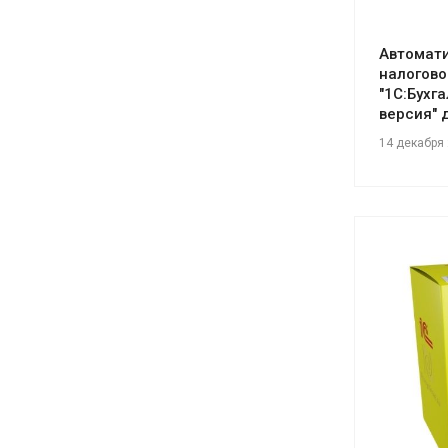
Автомати
налогово
"1С:Бухг
версия" 
14 декабря
См