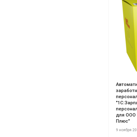
См
Автомат
заработн
персонал
"1С:Зарп
персонал
для ООО
Плюс"
9 ноября 2