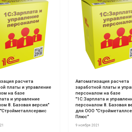
отреть проект
Смотреть проект
изация расчета
Автоматизация расчета
ой платы и управление
заработной платы и упр
ом на базе
персоналом на базе
лата и управление
"1С:Зарплата и управлен
ом 8. Базовая версия"
персоналом 8. Базовая в
 "Стройметаллсервис
для ООО "Стройметаллсе
Плюс"
021
9 ноября 2021