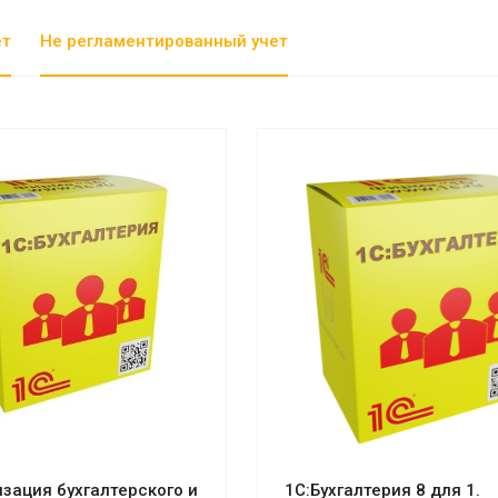
ет
Не регламентированный учет
отреть проект
Смотреть проект
зация бухгалтерского и
1С:Бухгалтерия 8 для 1.