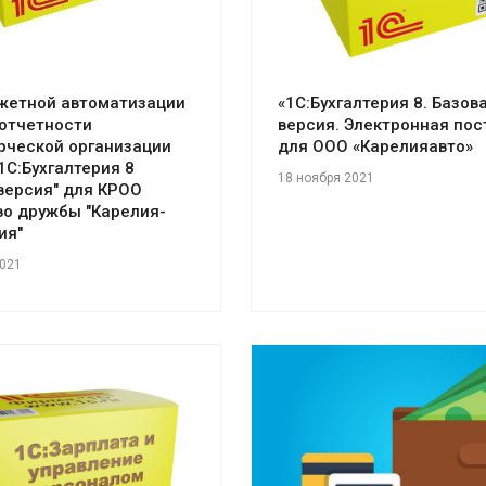
жетной автоматизации
«1С:Бухгалтерия 8. Базов
отчетности
версия. Электронная пос
рческой организации
для ООО «Карелияавто»
"1С:Бухгалтерия 8
18 ноября 2021
версия" для КРОО
о дружбы "Карелия-
ия"
2021
Смотреть проект