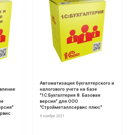
Смотреть проект
Автоматизация бухгалтерского и
авление
налогового учета на базе
"1С:Бухгалтерия 8. Базовая
ие
версия" для ООО
ерсия"
"Стройметаллсервис плюс"
рвис
9 ноября 2021