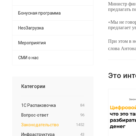
Министр фин
предлагать п
Бонусная программа
«Мы не говор
предлагает у
НеоЗагрузка
При этом в н
Мероприятия
слова Антон
СМИ о нас
Это инт
Категории
1С Распаковочка
84
Вопрос-ответ
96
Законодательство
1452
Инфраструктура
43