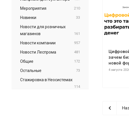
Мероприятия
210
Новинки
33
Новости для розничных
магазинов
161
Новости компании
957
Цифровой 
Новости Леспрома
481
зачем би
Общие
172
новой фо
4 августа 202
Остальные
73
Стажировка в Неосистемах
114
Наз