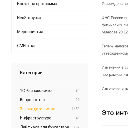
Бонусная программа
Утверждена но
НеоЗагрузка
ФНС России вн
физических ли
Мероприятия
Минюсте 20.12
СМИ о нас
Теперь налого
утвержденному
Изменения в с
Категории
программах из
Изменения в п
1С Распаковочка
84
Вопрос-ответ
96
Законодательство
1452
Это инт
Инфраструктура
43
Лайфхаки для бухгалтера
197