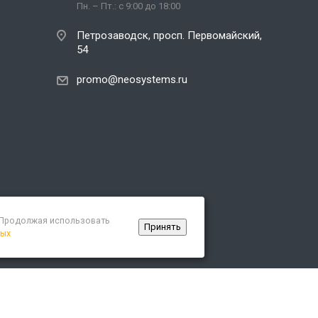
Пн. – Пт.: с 9:00 до 18:00
Петрозаводск, просп. Первомайский,
54
promo@neosystems.ru
. Продолжая использовать
Принять
ных