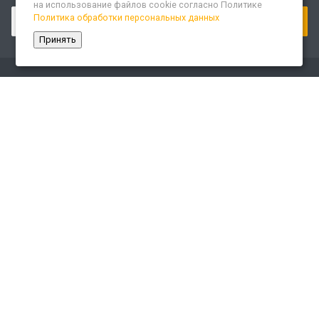
на использование файлов cookie согласно Политике
Политика обработки персональных данных
Принять
Компания
О компании
Сайт «Леспром.ИТ»
История
Статусы
Система менеджмента качества
Партнеры
Сотрудники
Карьера
Реквизиты
Раскрытие информации