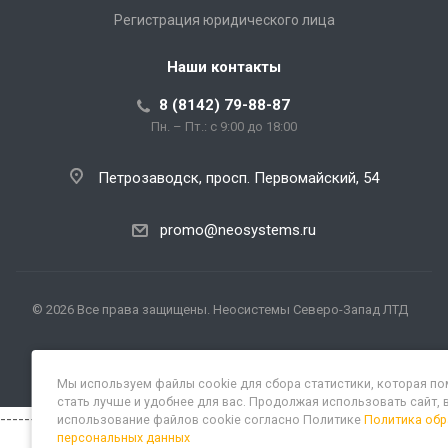
Регистрация юридического лица
Наши контакты
8 (8142) 79-88-87
Пн. – Пт.: с 9:00 до 18:00
Петрозаводск, просп. Первомайский, 54
promo@neosystems.ru
© 2026 Все права защищены. Неосистемы Северо-Запад ЛТД
Мы используем файлы cookie для сбора статистики, которая п
стать лучше и удобнее для вас. Продолжая использовать сайт, 
----------
использование файлов cookie согласно Политике
Политика обр
персональных данных