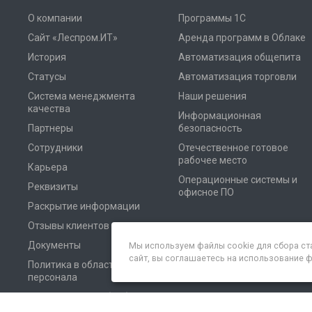
О компании
Программы 1С
Сайт «Леспром.ИТ»
Аренда программ в Облаке
История
Автоматизация общепита
Статусы
Автоматизация торговли
Система менеджмента
Наши решения
качества
Информационная
Партнеры
безопасность
Сотрудники
Отечественное готовое
рабочее место
Карьера
Операционные системы и
Реквизиты
офисное ПО
Раскрытие информации
Отзывы клиентов
Документы
Мы используем файлы cookie для сбора ст
сайт, вы соглашаетесь на использование 
Политика в области
персонала
Соглашение на обработку
персональных данных