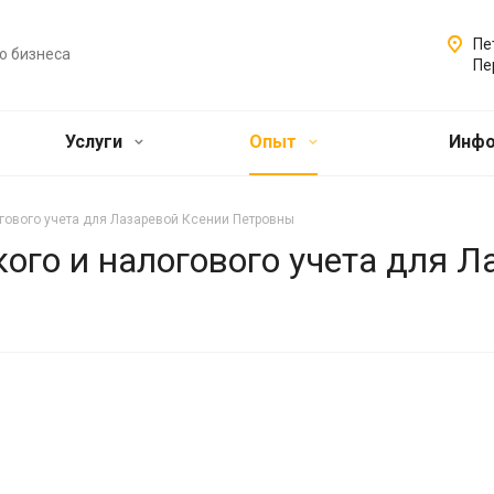
Пе
о бизнеса
Пе
Услуги
Опыт
Инф
огового учета для Лазаревой Ксении Петровны
ого и налогового учета для Л