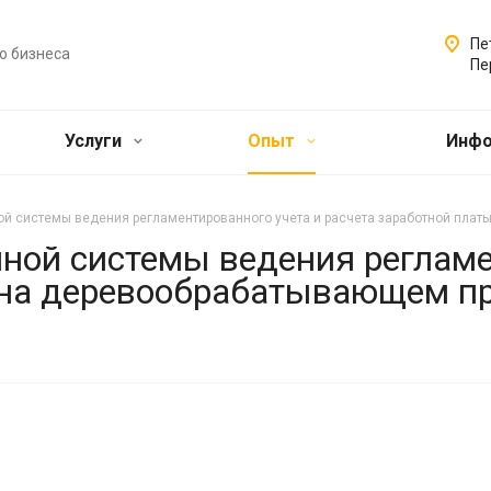
Пе
о бизнеса
Пе
Услуги
Опыт
Инф
й системы ведения регламентированного учета и расчета заработной пла
ной системы ведения регламе
 на деревообрабатывающем п