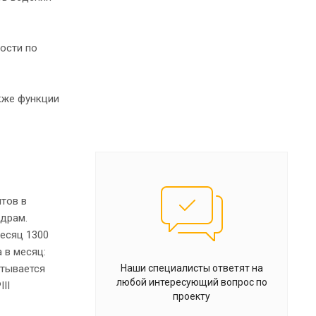
ости по
кже функции
нтов в
адрам.
есяц 1300
 в месяц:
атывается
Наши специалисты ответят на
любой интересующий вопрос по
II
проекту