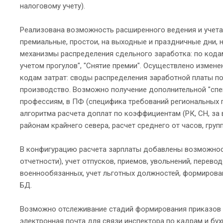
налоговому учету).
Реализована возможность расширенного ведения и учета
премиальные, простои, на выходные и праздничные дни, 
механизмы распределения сдельного заработка: по кодам 
учетом прогулов", "Снятие премии". Осуществлено измене
кодам затрат: своды распределения заработной платы по 
производство. Возможно получение дополнительной "спе
профессиям, в ПФ (специфика требований региональных 
алгоритма расчета доплат по коэффициентам (РК, СН, за 
районам крайнего севера, расчет среднего от часов, гру
В конфигурацию расчета зарплаты добавлены возможност
отчетности), учет отпусков, приемов, увольнений, перево
военнообязанных, учет льготных должностей, формирова
БД.
Возможно отслеживание стадий формирования приказов п
электронная почта для связи инспектора по кадрам и бу