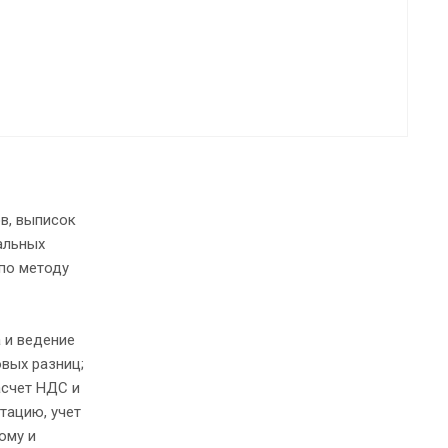
в, выписок
альных
 по методу
 и ведение
овых разниц;
асчет НДС и
тацию, учет
ому и