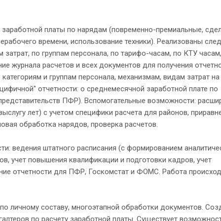
 заработной платы по нарядам (повременно-премиальные, сде
нерабочего времени, использование техники). Реализованы сл
затрат, по группам персонала, по тарифо-часам, по КТУ часам,
ние журнала расчетов и всех документов для получения отчетн
категориям и группам персонала, механизмам, видам затрат на
цифичной" отчетности: о среднемесячной заработной плате по
представительств ПФР). Вспомогательные возможности: расши
выслугу лет) с учетом специфики расчета для районов, приравн
пповая обработка нарядов, проверка расчетов.
и: ведения штатного расписания (с формированием аналитиче
дов, учет повышения квалификации и подготовки кадров, учет
ние отчетности для ПФР, Госкомстат и ФОМС. Работа происход
о личному составу, многоэтапной обработки документов. Соз
хгалтеров по расчету заработной платы. Существует возможнос