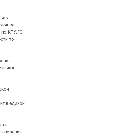
льно-
едующие
 по КТУ, "С
ости по
рение
енных к
ской
ит в единой
дана
ть ведения