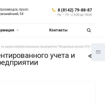
трозаводск, просп.
8 (8142) 79-88-87
рвомайский, 54
Пн. – Пт.: с 9:00 до 18:00
ормация
Контакты
ты на деревообрабатывающем предприятии "Медвежьегорский ЛПХ "
нтированного учета и
редприятии