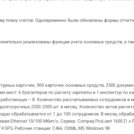
ому плану счетов. Одновременно были обновлены формы отчетн
лнительно реализованы функции учета основных средств, а та
атурных карточек, 900 карточек основных средств, 2500 докуме
их мест: 6 бухгалтеров по расчету зарплаты и 1 инспектор по к
 работающих – 8. Количество рассчитываемых сотрудников в м
долгосрочных 2200-2300 шт. в месяц. Количество актов расчета
арядах обрабатывается от 1 до 100 сотрудников. В месяц обраб
я Ethernet 10/100 Мбит/с, Сервер: Compaq ProLiant 1600 [1 x PI
NT4 SP5, Рабочие станции: C466 /32Mb, MS Windows 98