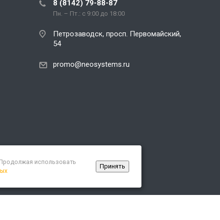
8 (8142) 79-88-87
Пн. – Пт.: с 9:00 до 18:00
Петрозаводск, просп. Первомайский,
54
promo@neosystems.ru
. Продолжая использовать
Принять
ных