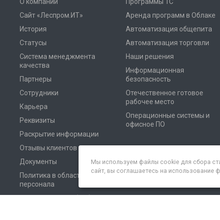
О компании
Программы 1С
Сайт «Леспром.ИТ»
Аренда программ в Облаке
История
Автоматизация общепита
Статусы
Автоматизация торговли
Система менеджмента
Наши решения
качества
Информационная
Партнеры
безопасность
Сотрудники
Отечественное готовое
рабочее место
Карьера
Операционные системы и
Реквизиты
офисное ПО
Раскрытие информации
Отзывы клиентов
Документы
Мы используем файлы cookie для сбора ст
сайт, вы соглашаетесь на использование 
Политика в области
персонала
Соглашение на обработку
персональных данных