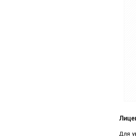
Лице
Для у