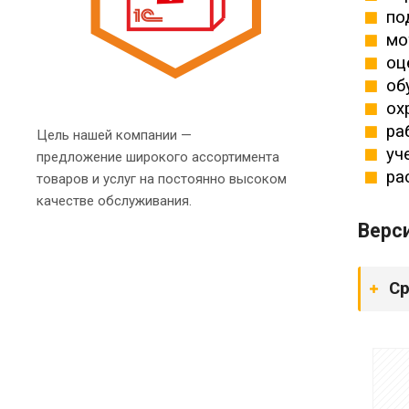
по
мо
оц
обу
охр
раб
Цель нашей компании —
уч
предложение широкого ассортимента
ра
товаров и услуг на постоянно высоком
качестве обслуживания.
Верс
Ср