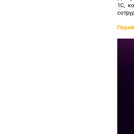
1С, к
сотру
Перей