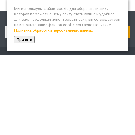
Мы используем файлы cookie для сбора статистики,
которая поможет нашему сайту стать лучше и удобнее
для вас. Продолжая использовать сайт, вы соглашаетесь
Подписывайтесь на новости и акции:
на использование файлов cookie согласно Политике
Политика обработки персональных данных
Принять
Компания
О компании
Сайт «Леспром.ИТ»
История
Статусы
Система менеджмента качества
Партнеры
Сотрудники
Карьера