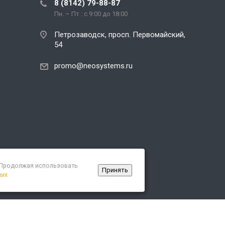
8 (8142) 79-88-87
Пн. – Пт.: с 9:00 до 18:00
Петрозаводск, просп. Первомайский,
54
promo@neosystems.ru
. Продолжая использовать
Принять
ных