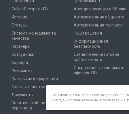
О компании
Программы 1С
Сайт «Леспром.ИТ»
Аренда программ в Облаке
История
Автоматизация общепита
Статусы
Автоматизация торговли
Система менеджмента
Наши решения
качества
Информационная
Партнеры
безопасность
Сотрудники
Отечественное готовое
рабочее место
Карьера
Операционные системы и
Реквизиты
офисное ПО
Раскрытие информации
Отзывы клиентов
Документы
Мы используем файлы cookie для сбора ст
сайт, вы соглашаетесь на использование 
Политика в области
персонала
Соглашение на обработку
персональных данных