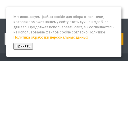
Мы используем файлы cookie для сбора статистики,
которая поможет нашему сайту стать лучше и удобнее
для вас. Продолжая использовать сайт, вы соглашаетесь
Подписывайтесь на новости и акции:
на использование файлов cookie согласно Политике
Политика обработки персональных данных
Принять
Компания
О компании
Сайт «Леспром.ИТ»
История
Статусы
Система менеджмента качества
Партнеры
Сотрудники