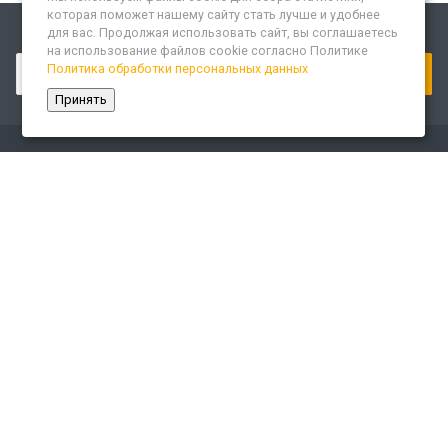
которая поможет нашему сайту стать лучше и удобнее
для вас. Продолжая использовать сайт, вы соглашаетесь
Подписывайтесь на новости и акции:
на использование файлов cookie согласно Политике
Политика обработки персональных данных
Принять
Компания
О компании
Сайт «Леспром.ИТ»
История
Статусы
Система менеджмента качества
Партнеры
Сотрудники
Карьера
Реквизиты