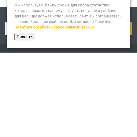
Мы используем файлы cookie для сбора статистики,
которая поможет нашему сайту стать лучше и удобнее
для вас. Продолжая использовать сайт, вы соглашаетесь
Подписывайтесь на новости и акции:
на использование файлов cookie согласно Политике
Политика обработки персональных данных
Принять
Компания
О компании
Сайт «Леспром.ИТ»
История
Статусы
Система менеджмента качества
Партнеры
Сотрудники
Карьера