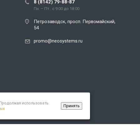
8 (8142) 79-88-87
Пн. – Пт.: с 9:00 до 18:00
Петрозаводск, просп. Первомайский,
54
promo@neosystems.ru
. Продолжая использовать
Принять
ных