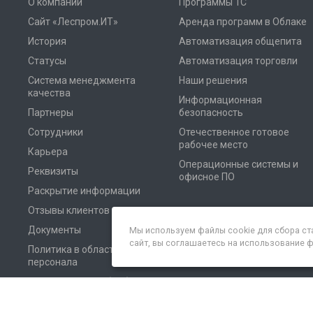
О компании
Программы 1С
Сайт «Леспром.ИТ»
Аренда программ в Облаке
История
Автоматизация общепита
Статусы
Автоматизация торговли
Система менеджмента
Наши решения
качества
Информационная
Партнеры
безопасность
Сотрудники
Отечественное готовое
рабочее место
Карьера
Операционные системы и
Реквизиты
офисное ПО
Раскрытие информации
Отзывы клиентов
Документы
Мы используем файлы cookie для сбора ст
сайт, вы соглашаетесь на использование 
Политика в области
персонала
Соглашение на обработку
персональных данных