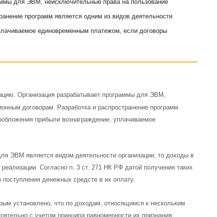
ммы для ЭВМ, неисключительные права на пользование
ранение программ является одним из видов деятельности
уплачиваемое единовременным платежом, если договоры
уацию. Организация разрабатывает программы для ЭВМ,
ионным договорам. Разработка и распространение программ
гообложения прибыли вознаграждение, уплачиваемое
для ЭВМ является видом деятельности организации, то доходы в
реализации. Согласно п. 3 ст. 271 НК РФ датой получения таких
 поступления денежных средств в их оплату.
торым установлено, что по доходам, относящимся к нескольким
ятельно с учетом принципа равномерности их признания.