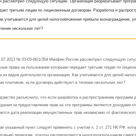
 рассмотрел следующую ситуацию. Организация разрабатывает програ
дает третьим лицам по лицензионным договорам. Разработка и распрост
Как учитывается для целей налогообложения прибыли вознаграждение, 
ечение нескольких лет?
0.07.2012 № 03-03-06/1/354 Минфин России рассмотрел следующую сит
ные права на пользование которыми передает третьим лицам по лиценз
м из видов деятельности организации. Как учитывается для целей нало
м платежом, если договоры действуют в течение нескольких лет?
домство разъяснило, что если разработка и распространение программ 
ждения за предоставление прав на эти программы являются доходами от 
ается дата реализации имущественных прав независимо от фактического
ае указанный пункт следует применять с учетом п. 2 ст. 271 НК РФ, ко
оговым) периодам, доходы распределяются налогоплательщиком самосто