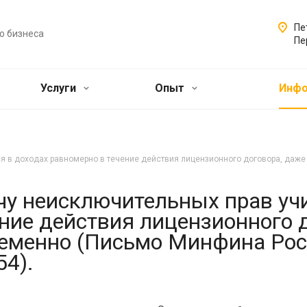
Пе
о бизнеса
Пе
Услуги
Опыт
Инф
я в доходах равномерно в течение действия лицензионного договора, даж
чу неисключительных прав уч
ние действия лицензионного 
ременно (Письмо Минфина Рос
54).