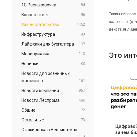
1С Распаковочка
84
Таким образом
Вопрос-ответ
96
налоговых (от
Законодательство
1452
действия лице
Инфраструктура
43
Лайфхаки для бухгалтера
197
Это инт
Мероприятия
210
Новинки
33
Новости для розничных
магазинов
161
Новости компании
957
Новости Леспрома
480
Общие
172
Остальные
73
Цифровой 
Стажировка в Неосистемах
зачем би
114