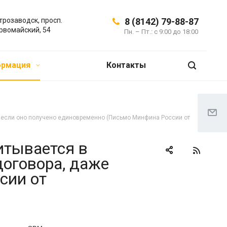
трозаводск, просп.
8 (8142) 79-88-87
рвомайский, 54
Пн. – Пт.: с 9:00 до 18:00
ормация
Контакты
е если оно получено единовременно (Письмо Минфина России от
итывается в
договора, даже
сии от