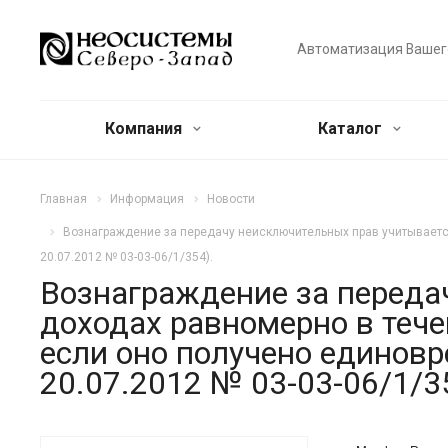
Автоматизация Вашег
Компания
Каталог
Главная
Информация
Новости
Вознаграждение за передачу неисключительных прав учитываетс
20.07.2012 № 03-03-06/1/354).
Вознаграждение за переда
доходах равномерно в тече
если оно получено единов
20.07.2012 № 03-03-06/1/3