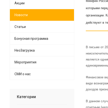
Минфин России
Акции
которыми пере
Новости
организации. 
действуют в т
Статьи
Бонусная программа
В письме от 2
НеоЗагрузка
неисключитель
является одни
Мероприятия
единовременны
СМИ о нас
Финансовое ве
виде вознагра
доходов призн
Категории
В данном случ
отчетным (нал