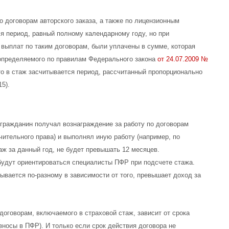
 договорам авторского заказа, а также по лицензионным
я период, равный полному календарному году, но при
 выплат по таким договорам, были уплачены в сумме, которая
 определяемого по правилам Федерального закона
от 24.07.2009 №
о в стаж засчитывается период, рассчитанный пропорционально
5).
д гражданин получал вознаграждение за работу по договорам
чительного права) и выполнял иную работу (например, по
ж за данный год, не будет превышать 12 месяцев.
 будут ориентироваться специалисты ПФР при подсчете стажа.
ывается по-разному в зависимости от того, превышает доход за
оговорам, включаемого в страховой стаж, зависит от срока
зносы в ПФР). И только если срок действия договора не