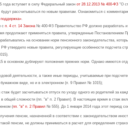
15 года вступает в силу Федеральный закон
от 28.12.2013 № 400-ФЗ
"О ст
 будут рассчитываться по новым правилам. Ознакомиться с комментар
 поддержка»
.
и с
п. 4 ст. 14 Закона
№ 400-ФЗ Правительство РФ должно разработать и 
мя продолжают применяться правила, утвержденные Постановлением 
зрабатывались на основании норм пенсионного законодательства, которы
 РФ утвердило новые правила, регулирующие особенности подсчета стра
015).
5 в основном дублируют положения прежних норм. Однако имеются отд
удовой деятельности, а также иные периоды, учитываемые при подсчет
 бумажном виде, но и в электронном (п. 9 Правил № 1015);
й стаж будет засчитываться отпуск по уходу одного из родителей за каж
 в общей сложности (пп. "в" п. 2 Правил). В настоящее время в стаж вк
енком (
пп. "в" п. 2 Правил
№ 555). До 1 января 2014 года этот период со
олучения пенсии, назначенной в соответствии с законодательством иност
 такой пенсии, не должны приниматься в расчет для определения страхо