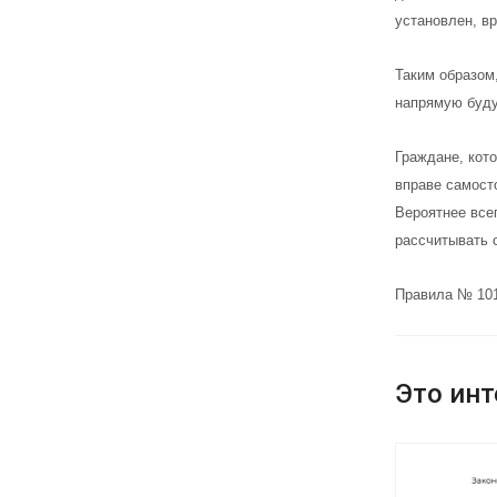
установлен, в
Таким образом
напрямую буду
Граждане, кот
вправе самост
Вероятнее все
рассчитывать с
Правила № 101
Это инт