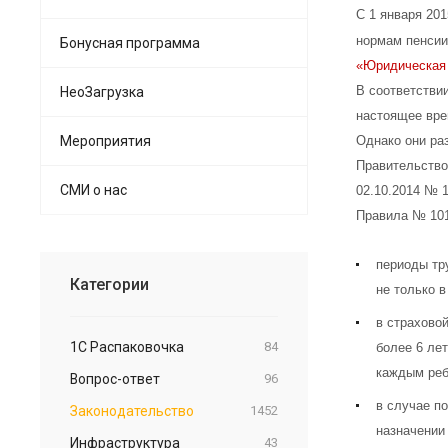
С 1 января 20
нормам пенсии
Бонусная программа
«Юридическая
В соответстви
НеоЗагрузка
настоящее вре
Мероприятия
Однако они ра
Правительство
СМИ о нас
02.10.2014 № 1
Правила № 101
периоды тр
Категории
не только в
в страхово
1С Распаковочка
84
более 6 лет
каждым реб
Вопрос-ответ
96
в случае п
Законодательство
1452
назначении
Инфраструктура
43