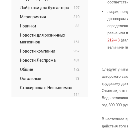
соответстви
Лайфхаки для бухгалтера
197
лицам, пол
Мероприятия
210
договорам 
Новинки
33
определенн
равна или 
Новости для розничных
212-ФЗ
(дал
магазинов
161
величине пе
Новости компании
957
Новости Леспрома
481
Общие
172
Следует учитыв
авторского за
Остальные
73
трудовому дог
Стажировка в Неосистемах
Отметим, что 
114
Ведь величина
год 300 000 руб
В настоящее в
действия того 