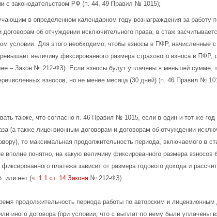
и с законодательством РФ (п. 44, 49 Правил № 1015);
учающим в определенном календарном году вознаграждения за работу по
и договорам об отчуждении исключительного права, в стаж засчитываетс
ом условии. Для этого необходимо, чтобы взносы в ПФР, начисленные с
превышает величину фиксированного размера страхового взноса в ПФР,
ее – Закон № 212-ФЗ). Если взносы будут уплачены в меньшей сумме, т
речисленных взносов, но не менее месяца (30 дней) (п. 46 Правил № 101
ать также, что согласно п. 46 Правил № 1015, если в один и тот же го
каза (а также лицензионным договорам и договорам об отчуждении исклю
овору), то максимальная продолжительность периода, включаемого в ста
не вполне понятно, на какую величину фиксированного размера взносов
 фиксированного платежа зависит от размера годового дохода и рассчит
. или нет (
ч. 1.1 ст. 14 Закона
№ 212-ФЗ).
ремя продолжительность периода работы по авторским и лицензионным д
или иного договора (при условии, что с выплат по нему были уплачены в