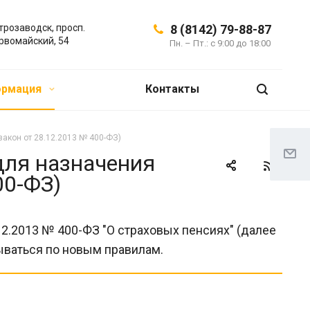
трозаводск, просп.
8 (8142) 79-88-87
рвомайский, 54
Пн. – Пт.: с 9:00 до 18:00
ормация
Контакты
акон от 28.12.2013 № 400-ФЗ)
для назначения
00-ФЗ)
.12.2013 № 400-ФЗ "О страховых пенсиях" (далее
ываться по новым правилам.