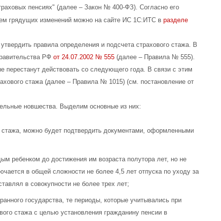
раховых пенсиях" (далее – Закон № 400-ФЗ). Согласно его
ием грядущих изменений можно на сайте ИС 1С:ИТС в
разделе
утвердить правила определения и подсчета страхового стажа. В
Правительства РФ
от 24.07.2002 № 555
(далее – Правила № 555).
е перестанут действовать со следующего года. В связи с этим
хового стажа (далее – Правила № 1015) (см. постановление от
ельные новшества. Выделим основные из них:
е стажа, можно будет подтвердить документами, оформленными
дым ребенком до достижения им возраста полутора лет, но не
лючается в общей сложности не более 4,5 лет отпуска по уходу за
ставлял в совокупности не более трех лет;
ранного государства, те периоды, которые учитывались при
вого стажа с целью установления гражданину пенсии в