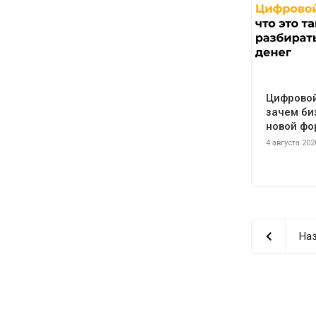
Цифровой 
зачем би
новой фо
4 августа 202
Наз