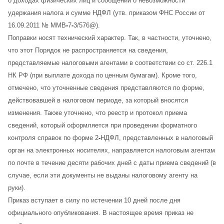
о доходах физических лиц и сообщений о невозможности
удержания налога и сумме НДФЛ (утв. приказом ФНС России от
16.09.2011 № ММВ
-
7
-
3/576@).
Поправки носят технический характер. Так, в частности, уточнено,
что этот Порядок не распространяется на сведения,
представляемые налоговыми агентами в соответствии со ст. 226.1
НК РФ (при выплате дохода по ценным бумагам). Кроме того,
отмечено, что уточненные сведения представляются по форме,
действовавшей в налоговом периоде, за который вносятся
изменения. Также уточнено, что реестр и протокол приема
сведений, который оформляется при проведении форматного
контроля справок по форме 2
-
НДФЛ, представленных в налоговый
орган на электронных носителях, направляется налоговым агентам
по почте в течение десяти рабочих дней с даты приема сведений (в
случае, если эти документы не выданы налоговому агенту на
руки).
Приказ вступает в силу по истечении 10 дней после дня
официального опубликования. В настоящее время приказ не