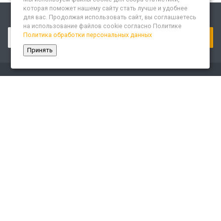
которая поможет нашему сайту стать лучше и удобнее
для вас. Продолжая использовать сайт, вы соглашаетесь
Подписывайтесь на новости и акции:
на использование файлов cookie согласно Политике
Политика обработки персональных данных
Принять
Компания
О компании
Сайт «Леспром.ИТ»
История
Статусы
Система менеджмента качества
Партнеры
Сотрудники
Карьера
Реквизиты