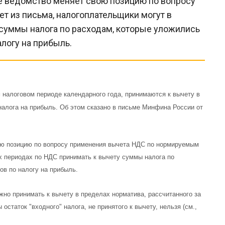
е ведомство меняет свою позицию по вопросу
 из письма, налогоплательщики могут в
суммы налога по расходам, которые уложились
логу на прибыль.
налоговом периоде календарного года, принимаются к вычету в
налога на прибыль. Об этом сказано в письме Минфина России от
ою позицию по вопросу применения вычета НДС по нормируемым
х периодах по НДС принимать к вычету суммы налога по
в по налогу на прибыль.
но принимать к вычету в пределах норматива, рассчитанного за
остаток "входного" налога, не принятого к вычету, нельзя (см.,