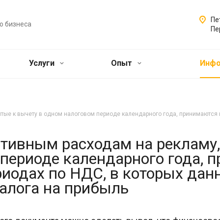
Пе
о бизнеса
Пе
Услуги
Опыт
Инф
ые к вычету в одном налоговом периоде календарного года, принимаются к
ивным расходам на рекламу,
периоде календарного года, 
риодах по НДС, в которых да
налога на прибыль