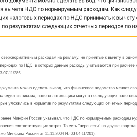
ного документа можно сделать вывод, что финансово
я вычета НДС по нормируемым расходам. Как следует
их налоговых периодах по НДС принимать к вычету 
 по результатам следующих отчетных периодов по на
сверхнормативным расходам на рекламу, не принятые к вычету в одном 
 периодах по НДС, в которых данные расходы учитываются при расчете 
3-07-11/285.
 документа можно сделать вывод, что финансовое ведомство меняет св
 следует из письма, налогоплательщики могут в последующих налоговы
орые уложились в норматив по результатам следующих отчетных периодо
 ранее Минфин России указывал, что НДС по нормируемым расходам нуж
овения соответствующих затрат. То есть "перенести" на другие кварталы 
мо Минфина России от 11.11.2004 № 03-04-11/201).