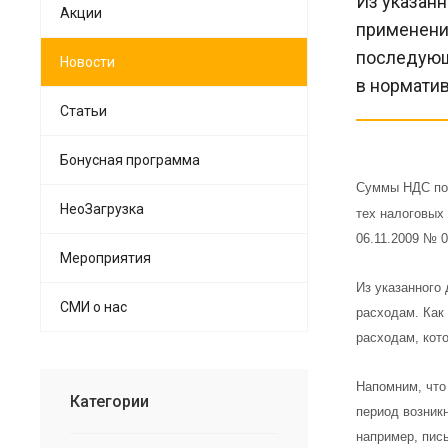
Из указан
Акции
применени
последующ
Новости
в норматив
Статьи
Бонусная программа
Суммы НДС по 
НеоЗагрузка
тех налоговых
06.11.2009 № 0
Мероприятия
Из указанного
СМИ о нас
расходам. Как
расходам, кот
Напомним, что
Категории
период возникн
например, пись