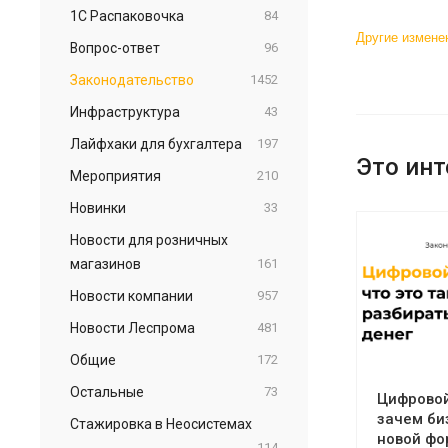
1С Распаковочка
84
Другие измене
Вопрос-ответ
96
Законодательство
1452
Инфраструктура
43
Лайфхаки для бухгалтера
197
Это инт
Мероприятия
210
Новинки
33
Новости для розничных
магазинов
161
Новости компании
957
Новости Леспрома
481
Общие
172
Остальные
73
Цифровой 
зачем би
Стажировка в Неосистемах
новой фо
114