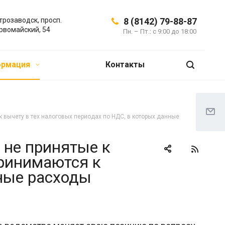
трозаводск, просп.
8 (8142) 79-88-87
рвомайский, 54
Пн. – Пт.: с 9:00 до 18:00
ормация
Контакты
 вычету в тех налоговых периодах по НДС, в которых данные
 не принятые к
принимаются к
нные расходы