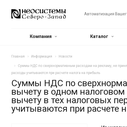
Автоматизация Вашег
Компания
Каталог
Главная
Информация
Новости
Суммы НДС по сверхнормативным расходам на рекламу, не принят
расходы учитываются при расчете налога на прибыль
Суммы НДС по сверхнормат
вычету в одном налоговом 
вычету в тех налоговых пе
учитываются при расчете 