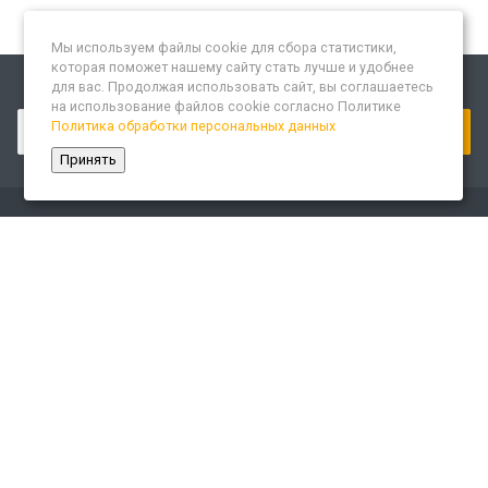
Мы используем файлы cookie для сбора статистики,
которая поможет нашему сайту стать лучше и удобнее
для вас. Продолжая использовать сайт, вы соглашаетесь
Подписывайтесь на новости и акции:
на использование файлов cookie согласно Политике
Политика обработки персональных данных
Принять
Компания
О компании
Сайт «Леспром.ИТ»
История
Статусы
Система менеджмента качества
Партнеры
Сотрудники