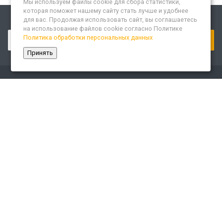
Мы используем файлы cookie для сбора статистики,
которая поможет нашему сайту стать лучше и удобнее
для вас. Продолжая использовать сайт, вы соглашаетесь
Подписывайтесь на новости и акции:
на использование файлов cookie согласно Политике
Политика обработки персональных данных
Принять
Компания
О компании
Сайт «Леспром.ИТ»
История
Статусы
Система менеджмента качества
Партнеры
Сотрудники
Карьера