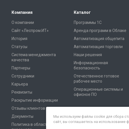
Компания
Каталог
О компании
Программы 1С
Сайт «Леспром.ИТ»
Аренда программ в Облаке
История
Автоматизация общепита
Статусы
Автоматизация торговли
Система менеджмента
Наши решения
качества
Информационная
Партнеры
безопасность
Сотрудники
Отечественное готовое
рабочее место
Карьера
Операционные системы и
Реквизиты
офисное ПО
Раскрытие информации
Отзывы клиентов
Документы
Мы используем файлы cookie для сбора ст
сайт, вы соглашаетесь на использование 
Политика в области