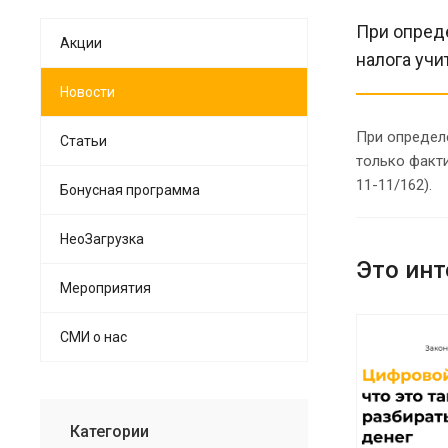
При опреде
Акции
налога уч
Новости
При определе
Статьи
только факт
11-11/162).
Бонусная программа
НеоЗагрузка
Это инт
Мероприятия
СМИ о нас
Категории