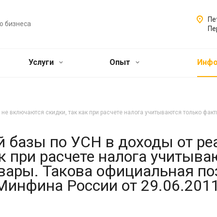
Пе
о бизнеса
Пе
Услуги
Опыт
Инф
 не включаются скидки, так как при расчете налога учитываются только фа
й базы по УСН в доходы от ре
к при расчете налога учитыва
вары. Такова официальная п
инфина России от 29.06.2011