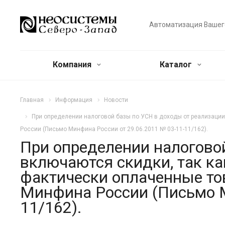
Автоматизация Вашег
Компания
Каталог
Главная
Информация
Новости
При определении налоговой базы по УСН в доходы от реализации
России (Письмо Минфина России от 29.06.2011 № 03-11-11/162).
При определении налогово
включаются скидки, так ка
фактически оплаченные то
Минфина России (Письмо М
11/162).