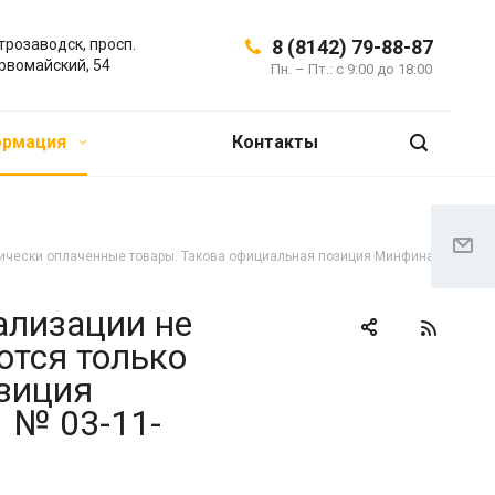
трозаводск, просп.
8 (8142) 79-88-87
рвомайский, 54
Пн. – Пт.: с 9:00 до 18:00
ормация
Контакты
ктически оплаченные товары. Такова официальная позиция Минфина
ализации не
ются только
озиция
 № 03-11-