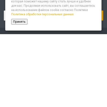
которая поможет нашему сайту стать лучше и удобнее
для вас. Продолжая использовать сайт, вы соглашаетесь
Подписывайтесь на новости и акции:
на использование файлов cookie согласно Политике
Политика обработки персональных данных
Принять
Компания
О компании
Сайт «Леспром.ИТ»
История
Статусы
Система менеджмента качества
Партнеры
Сотрудники
Карьера
Реквизиты