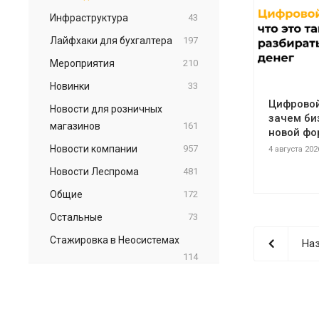
Инфраструктура
43
Лайфхаки для бухгалтера
197
Мероприятия
210
Новинки
33
Цифровой 
Новости для розничных
зачем би
магазинов
161
новой фо
Новости компании
957
4 августа 202
Новости Леспрома
481
Общие
172
Остальные
73
Стажировка в Неосистемах
Наз
114