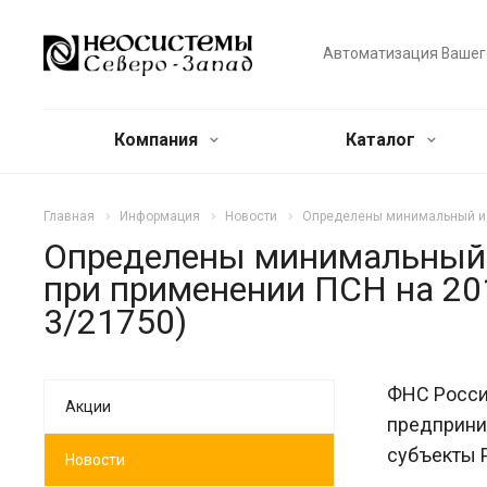
Автоматизация Вашег
Компания
Каталог
Главная
Информация
Новости
Определены минимальный и м
Определены минимальный 
при применении ПСН на 201
3/21750)
ФНС Росси
Акции
предприни
субъекты Р
Новости