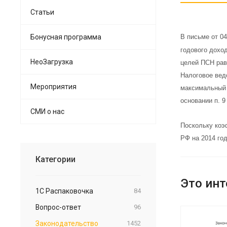
Статьи
Бонусная программа
В письме от 0
годового дохо
НеоЗагрузка
целей ПСН рав
Налоговое вед
Мероприятия
максимальный -
основании п. 
СМИ о нас
Поскольку коэ
РФ на 2014 год
Категории
Это инт
1С Распаковочка
84
Вопрос-ответ
96
Законодательство
1452