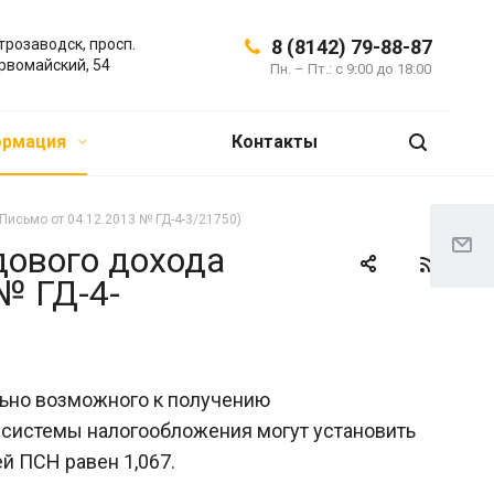
трозаводск, просп.
8 (8142) 79-88-87
рвомайский, 54
Пн. – Пт.: с 9:00 до 18:00
ормация
Контакты
исьмо от 04.12.2013 № ГД-4-3/21750)
ового дохода
№ ГД-4-
льно возможного к получению
 системы налогообложения могут установить
й ПСН равен 1,067.