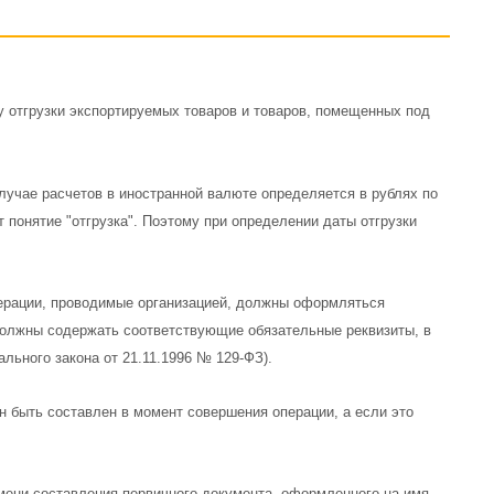
у отгрузки экспортируемых товаров и товаров, помещенных под
случае расчетов в иностранной валюте определяется в рублях по
т понятие "отгрузка". Поэтому при определении даты отгрузки
операции, проводимые организацией, должны оформляться
олжны содержать соответствующие обязательные реквизиты, в
ального закона от 21.11.1996 № 129-ФЗ).
н быть составлен в момент совершения операции, а если это
емени составления первичного документа, оформленного на имя