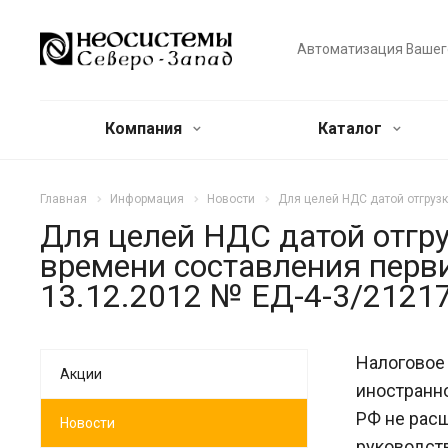
Автоматизация Вашег
Компания
Каталог
Главная
Информация
Новости
Для целей НДС датой отгрузк
Для целей НДС датой отгру
времени составления перв
13.12.2012 № ЕД-4-3/2121
Налоговое 
Акции
иностранно
РФ не расш
Новости
руководст