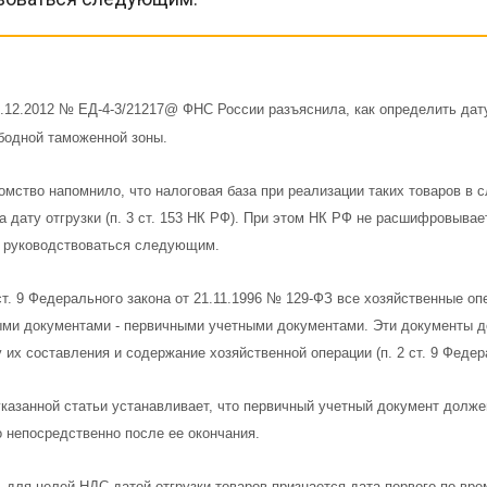
3.12.2012 № ЕД-4-3/21217@ ФНС России разъяснила, как определить дат
бодной таможенной зоны.
омство напомнило, что налоговая база при реализации таких товаров в 
 дату отгрузки (п. 3 ст. 153 НК РФ). При этом НК РФ не расшифровывае
 руководствоваться следующим.
 ст. 9 Федерального закона от 21.11.1996 № 129-ФЗ все хозяйственные 
ми документами - первичными учетными документами. Эти документы д
 их составления и содержание хозяйственной операции (п. 2 ст. 9 Федер
 указанной статьи устанавливает, что первичный учетный документ долже
о непосредственно после ее окончания.
, для целей НДС датой отгрузки товаров признается дата первого по вр