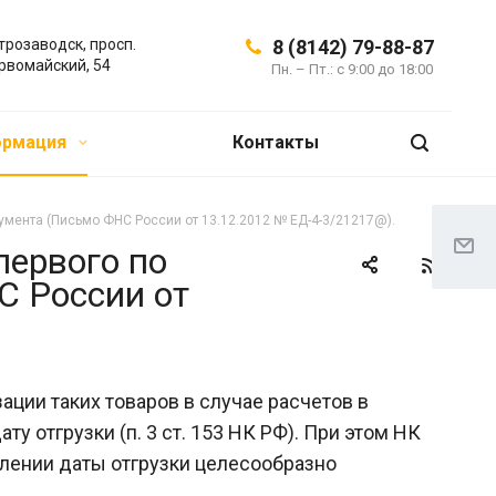
трозаводск, просп.
8 (8142) 79-88-87
рвомайский, 54
Пн. – Пт.: с 9:00 до 18:00
ормация
Контакты
умента (Письмо ФНС России от 13.12.2012 № ЕД-4-3/21217@).
первого по
С России от
ации таких товаров в случае расчетов в
у отгрузки (п. 3 ст. 153 НК РФ). При этом НК
елении даты отгрузки целесообразно