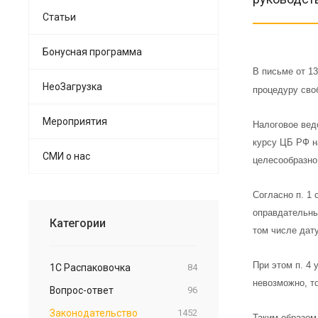
Статьи
Бонусная программа
В письме от 1
НеоЗагрузка
процедуру сво
Мероприятия
Налоговое вед
курсу ЦБ РФ на
СМИ о нас
целесообразно
Согласно п. 1
оправдательны
Категории
том числе дату
При этом п. 4
1С Распаковочка
84
невозможно, т
Вопрос-ответ
96
Законодательство
1452
Таким образом