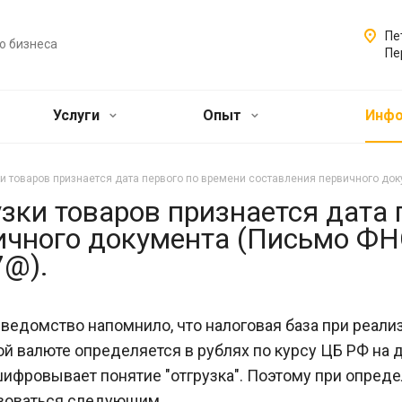
Пе
о бизнеса
Пе
Услуги
Опыт
Инф
и товаров признается дата первого по времени составления первичного док
зки товаров признается дата 
ичного документа (Письмо ФН
7@).
ведомство напомнило, что налоговая база при реализ
й валюте определяется в рублях по курсу ЦБ РФ на дат
ифровывает понятие "отгрузка". Поэтому при опред
воваться следующим.