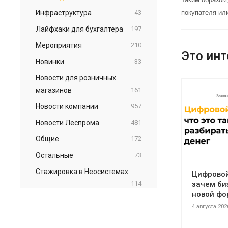
Инфраструктура
43
покупателя или
Лайфхаки для бухгалтера
197
Мероприятия
210
Это инт
Новинки
33
Новости для розничных
магазинов
161
Новости компании
957
Новости Леспрома
481
Общие
172
Остальные
73
Стажировка в Неосистемах
Цифровой 
114
зачем би
новой фо
4 августа 202