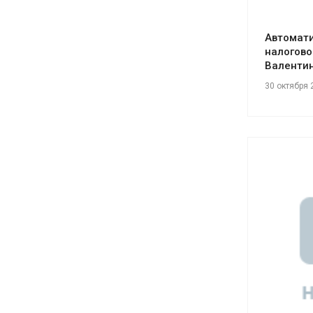
Автомати
налогово
Валенти
30 октября 
См