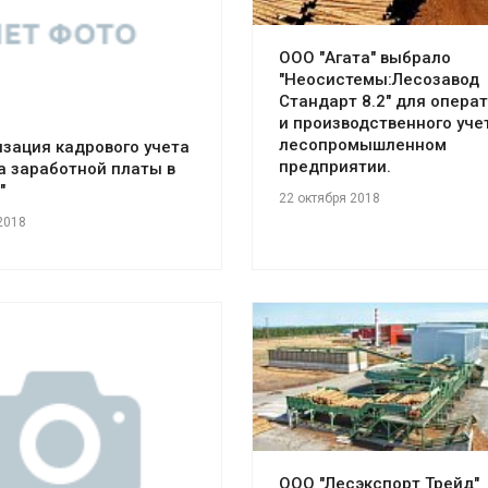
ООО "Агата" выбрало
"Неосистемы:Лесозавод
Стандарт 8.2" для опера
и производственного уче
лесопромышленном
зация кадрового учета
предприятии.
а заработной платы в
"
22 октября 2018
2018
Смотреть проект
отреть проект
ООО "Лесэкспорт Трейд"