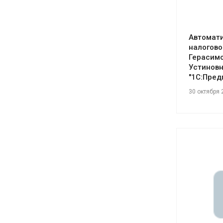
Автомати
налогово
Герасим
Устиновн
"1С:Пред
30 октября 
См