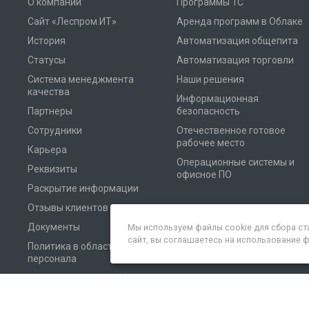
О компании
Программы 1С
Сайт «Леспром.ИТ»
Аренда программ в Облаке
История
Автоматизация общепита
Статусы
Автоматизация торговли
Система менеджмента
Наши решения
качества
Информационная
Партнеры
безопасность
Сотрудники
Отечественное готовое
рабочее место
Карьера
Операционные системы и
Реквизиты
офисное ПО
Раскрытие информации
Отзывы клиентов
Документы
Мы используем файлы cookie для сбора ст
сайт, вы соглашаетесь на использование 
Политика в области
персонала
Соглашение на обработку
персональных данных