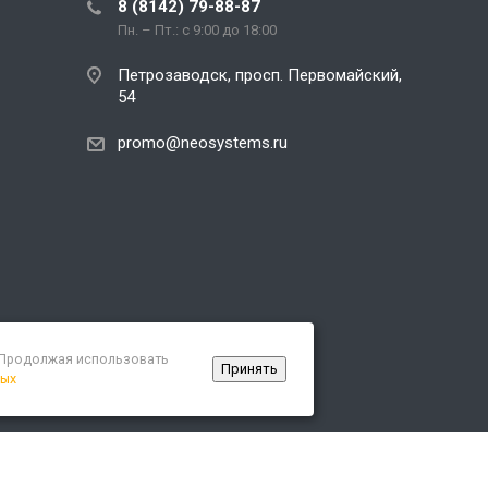
8 (8142) 79-88-87
Пн. – Пт.: с 9:00 до 18:00
Петрозаводск, просп. Первомайский,
54
promo@neosystems.ru
. Продолжая использовать
Принять
ных