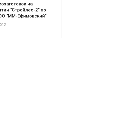
созаготовок на
тии "Стройлес-2" по
ОО "ММ-Ефимовский"
2012