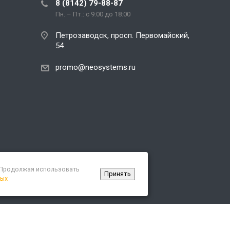
8 (8142) 79-88-87
Пн. – Пт.: с 9:00 до 18:00
Петрозаводск, просп. Первомайский,
54
promo@neosystems.ru
. Продолжая использовать
Принять
ных