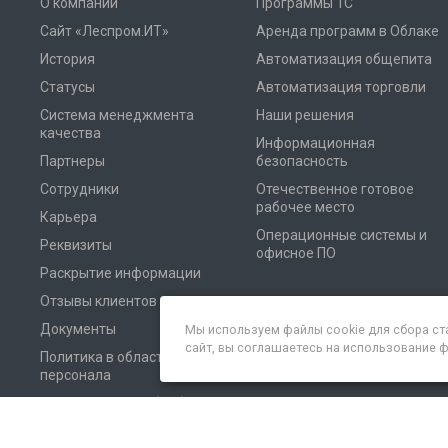
О компании
Программы 1С
Сайт «Леспром.ИТ»
Аренда программ в Облаке
История
Автоматизация общепита
Статусы
Автоматизация торговли
Система менеджмента
Наши решения
качества
Информационная
Партнеры
безопасность
Сотрудники
Отечественное готовое
рабочее место
Карьера
Операционные системы и
Реквизиты
офисное ПО
Раскрытие информации
Отзывы клиентов
Документы
Мы используем файлы cookie для сбора ст
сайт, вы соглашаетесь на использование 
Политика в области
персонала
Соглашение на обработку
персональных данных