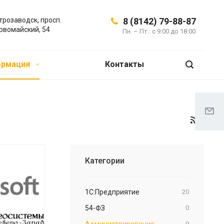
трозаводск, просп.
8 (8142) 79-88-87
рвомайский, 54
Пн. – Пт.: с 9:00 до 18:00
ормация
Контакты
Категории
1С:Предприятие
20
54-ФЗ
0
Администрирование
9