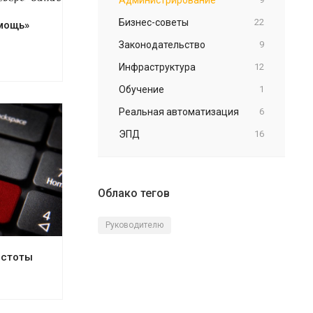
Бизнес-советы
22
мощь»
Законодательство
9
Инфраструктура
12
Обучение
1
Реальная автоматизация
6
ЭПД
16
Облако тегов
Руководителю
истоты