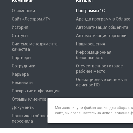
Компания
Каталог
О компании
Программы 1С
Сайт «Леспром.ИТ»
Аренда программ в Облаке
История
Автоматизация общепита
Статусы
Автоматизация торговли
Система менеджмента
Наши решения
качества
Информационная
Партнеры
безопасность
Сотрудники
Отечественное готовое
рабочее место
Карьера
Операционные системы и
Реквизиты
офисное ПО
Раскрытие информации
Отзывы клиентов
Документы
Мы используем файлы cookie для сбора ст
сайт, вы соглашаетесь на использование 
Политика в области
персонала
Соглашение на обработку