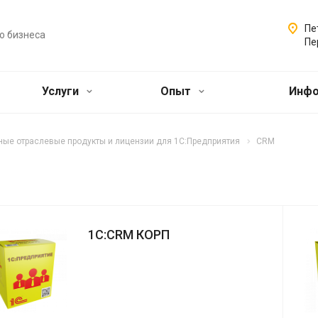
Пе
о бизнеса
Пе
Услуги
Опыт
Инф
ые отраслевые продукты и лицензии для 1С:Предприятия
CRM
1С:CRM КОРП