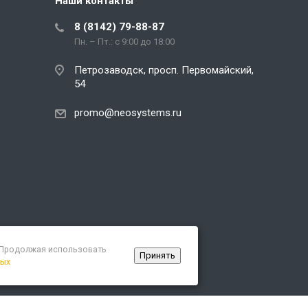
Наши контакты
8 (8142) 79-88-87
Пн. – Пт.: с 9:00 до 18:00
Петрозаводск, просп. Первомайский,
54
promo@neosystems.ru
. Продолжая использовать
Принять
ных