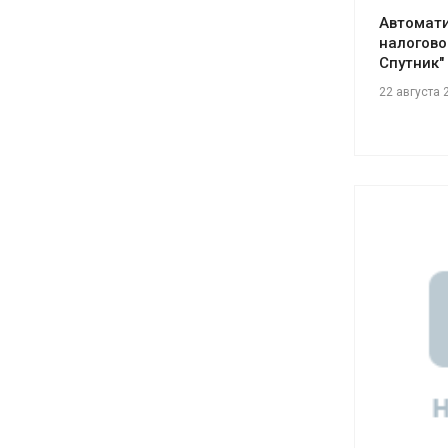
Автомати
налогово
Спутник"
22 августа 
См