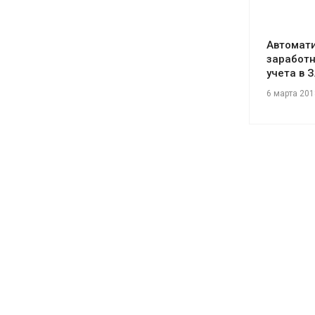
Автомат
заработн
учета в 
6 марта 201