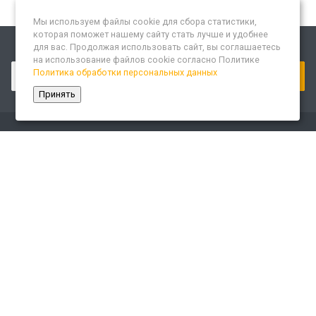
Мы используем файлы cookie для сбора статистики,
которая поможет нашему сайту стать лучше и удобнее
для вас. Продолжая использовать сайт, вы соглашаетесь
Подписывайтесь на новости и акции:
на использование файлов cookie согласно Политике
Политика обработки персональных данных
Принять
Компания
О компании
Сайт «Леспром.ИТ»
История
Статусы
Система менеджмента качества
Партнеры
Сотрудники
Карьера