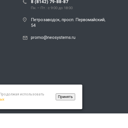
8 (8142) 79-88-87
Пн. – Пт.: с 9:00 до 18:00
Петрозаводск, просп. Первомайский,
54
promo@neosystems.ru
. Продолжая использовать
Принять
ных