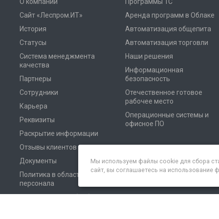
О компании
Программы 1С
Сайт «Леспром.ИТ»
Аренда программ в Облаке
История
Автоматизация общепита
Статусы
Автоматизация торговли
Система менеджмента
Наши решения
качества
Информационная
Партнеры
безопасность
Сотрудники
Отечественное готовое
рабочее место
Карьера
Операционные системы и
Реквизиты
офисное ПО
Раскрытие информации
Отзывы клиентов
Документы
Мы используем файлы cookie для сбора ст
сайт, вы соглашаетесь на использование 
Политика в области
персонала
Соглашение на обработку
персональных данных