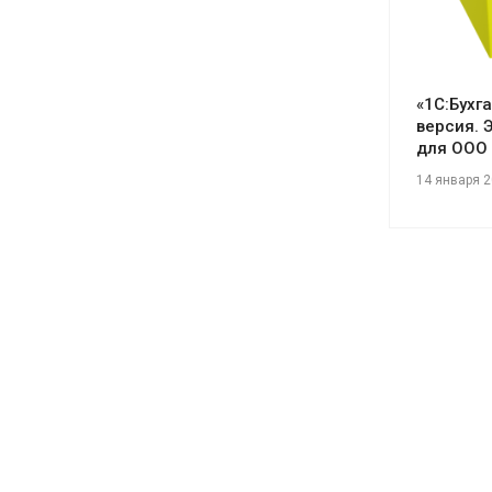
«1С:Бухг
версия. 
для ООО
14 января 