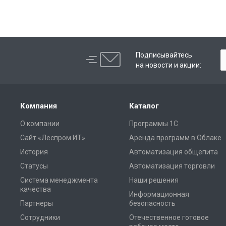
Подписывайтесь
на новости и акции:
Компания
Каталог
О компании
Программы 1С
Сайт «Леспром.ИТ»
Аренда программ в Облаке
История
Автоматизация общепита
Статусы
Автоматизация торговли
Система менеджмента
Наши решения
качества
Информационная
Партнеры
безопасность
Сотрудники
Отечественное готовое