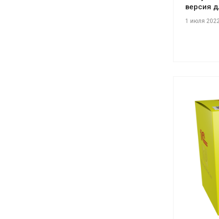
версия 
1 июля 202
См