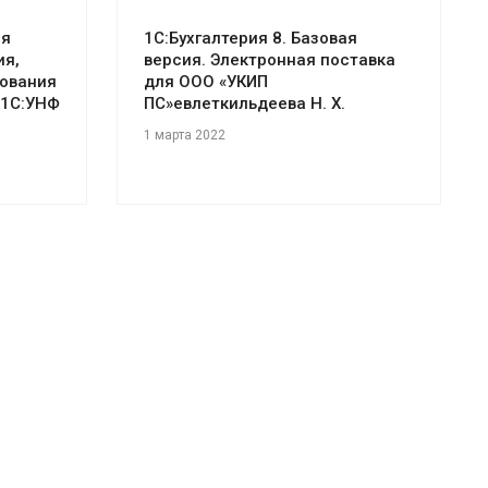
ля
1С:Бухгалтерия 8. Базовая
ия,
версия. Электронная поставка
рования
для ООО «УКИП
 1С:УНФ
ПС»евлеткильдеева Н. Х.
1 марта 2022